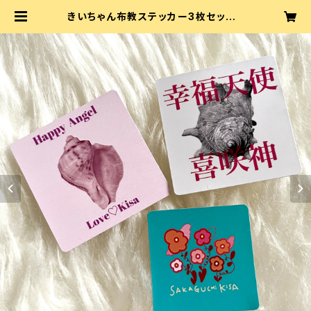
きいちゃん布教ステッカー3枚セット |
坂口喜咲やさん