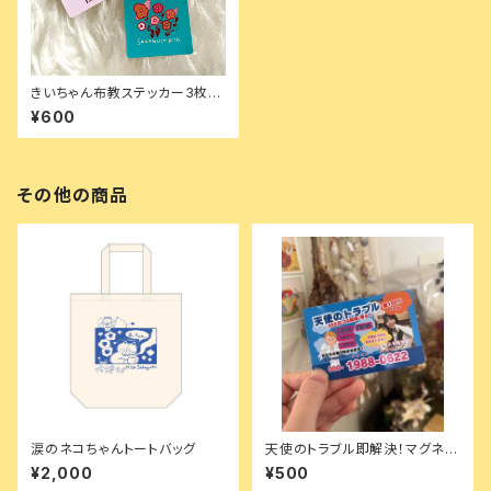
きいちゃん布教ステッカー3枚セ
ット
¥600
その他の商品
涙のネコちゃんトートバッグ
天使のトラブル即解決！マグネッ
トステッカー
¥2,000
¥500