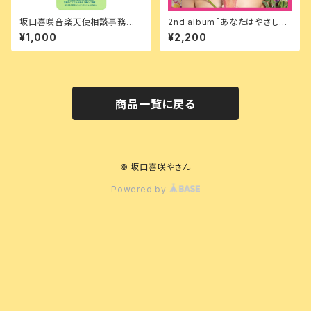
坂口喜咲音楽天使相談事務所タ
2nd album「あなたはやさしか
オル
った」
¥1,000
¥2,200
商品一覧に戻る
© 坂口喜咲やさん
Powered by