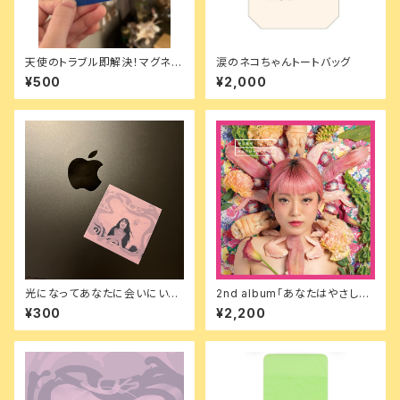
天使のトラブル即解決！マグネッ
涙のネコちゃんトートバッグ
トステッカー
¥500
¥2,000
光になってあなたに会いにいく
2nd album「あなたはやさしか
ステッカー
った」
¥300
¥2,200