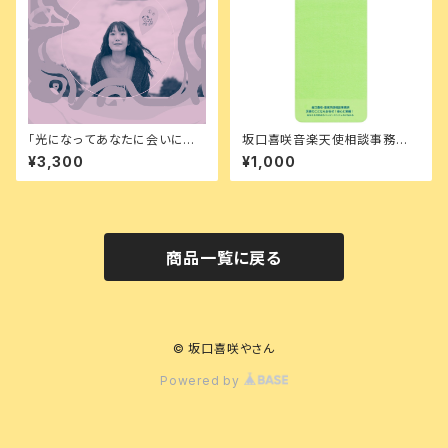
「光になってあなたに会いにい
坂口喜咲音楽天使相談事務所タ
く」（限定サイン入り写真ポスト
オル
¥3,300
¥1,000
カード付き）
商品一覧に戻る
© 坂口喜咲やさん
Powered by