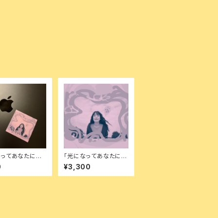
ってあなたに会
「光になってあなたに会
くステッカー
いにいく」（限定サイン入
0
¥3,300
り写真ポストカード付
き）