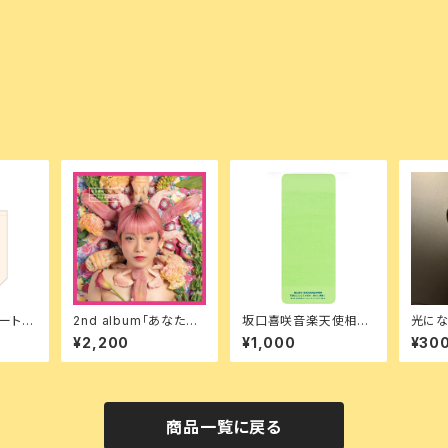
ートバ
2nd album「あなたは
坂口喜咲音楽天使相談
光にな
やさしかった」
事務所タオル
いにい
¥2,200
¥1,000
¥30
商品一覧に戻る