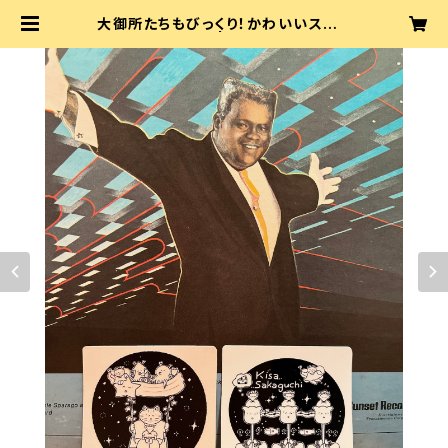
大御所たちもびっくり！かわいいステッ
カー2枚セット | 坂口喜咲やさん