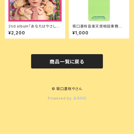
2nd album「あなたはやさしか
坂口喜咲音楽天使相談事務所タ
った」
オル
¥2,200
¥1,000
商品一覧に戻る
© 坂口喜咲やさん
Powered by